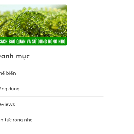
Danh mục
hế biến
ông dụng
eviews
in tức rong nho