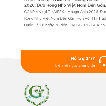
2026: Đưa Rong Nho Việt Nam Đến Gần
Hơn Với Thị Trường Quốc Tế
GCAP VN tại THAIFEX – Anuga Asia 2026: Đư
Rong Nho Việt Nam Đến Gần Hơn Với Thị Trư
Quốc Tế Từ ngày 26 đến 30/05/2026, GCAP 
Hỗ trợ 24/7
Liên hệ ngay chúng tôi