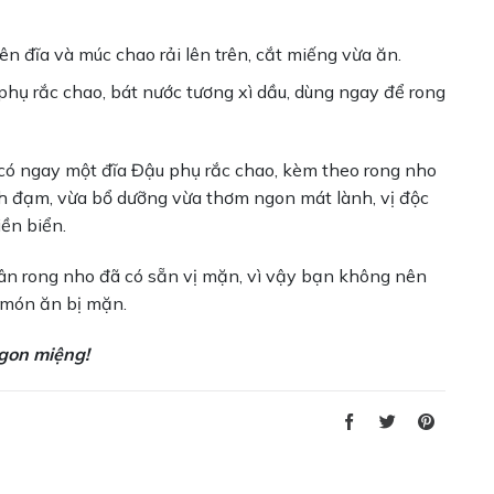
lên đĩa và múc chao rải lên trên, cắt miếng vừa ăn.
phụ rắc chao, bát nước tương xì dầu, dùng ngay để rong
 có ngay một đĩa Đậu phụ rắc chao, kèm theo rong nho
anh đạm, vừa bổ dưỡng vừa thơm ngon mát lành, vị độc
ền biển.
ân rong nho đã có sẵn vị mặn, vì vậy bạn không nên
 món ăn bị mặn.
gon miệng!