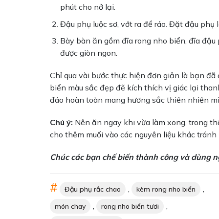
phút cho nở lại.
Đậu phụ luộc sơ, vớt ra để ráo. Đặt đậu phụ 
Bày bàn ăn gồm đĩa rong nho biển, đĩa đậu 
được giòn ngon.
Chỉ qua vài bước thực hiện đơn giản là bạn đã
biển màu sắc đẹp đẽ kích thích vị giác lại th
đáo hoàn toàn mang hương sắc thiên nhiên mi
Chú ý:
Nên ăn ngay khi vừa làm xong, trong th
cho thêm muối vào các nguyên liệu khác tránh
Chúc các bạn chế biến thành công và dùng n
,
,
Đậu phụ rắc chao
kèm rong nho biển
,
,
món chay
rong nho biển tươi