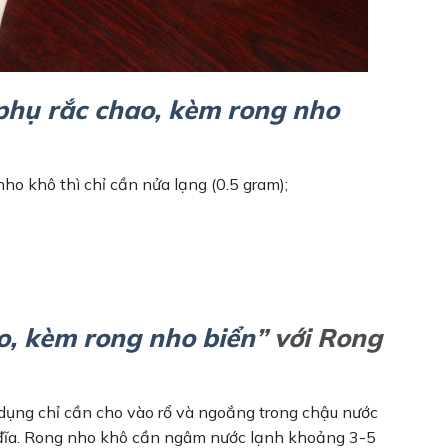
phụ rắc chao, kèm rong nho
ho khô thì chỉ cần nửa lạng (0.5 gram);
o, kèm rong nho biển
”
với Rong
 dụng chỉ cần cho vào rổ và ngoắng trong chậu nước
a đĩa. Rong nho khô cần ngâm nước lạnh khoảng 3-5