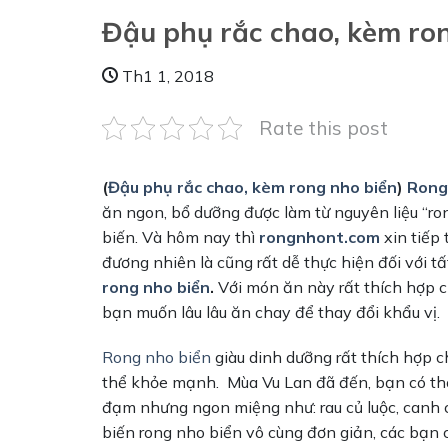
Đậu phụ rắc chao, kèm ro
Th1 1, 2018
Rate this post
(
Đậu phụ rắc chao, kèm rong nho biển
)
Rong
ăn ngon, bổ dưỡng được làm từ nguyên liệu “ro
biến. Và hôm nay thì
rongnhont.com
xin tiếp
đương nhiên là cũng rất dễ thực hiện đối với t
rong nho biển
.
Với món ăn này rất thích hợp 
bạn muốn lâu lâu ăn chay để thay đổi khẩu vị.
Rong nho biển
giàu dinh dưỡng rất thích hợp c
thể khỏe mạnh. Mùa Vu Lan đã đến, bạn có t
đạm nhưng ngon miệng như: rau củ luộc, canh
biến rong nho biển vô cùng đơn giản, các bạn