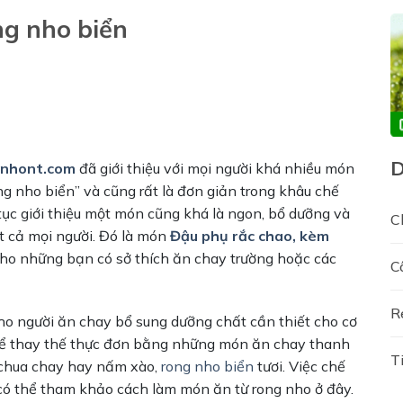
ng nho biển
nhont.com
đã giới thiệu với mọi người khá nhiều món
ng nho biển” và cũng rất là đơn giản trong khâu chế
 tục giới thiệu một món cũng khá là ngon, bổ dưỡng và
C
ất cả mọi người. Đó là món
Đậu phụ rắc chao, kèm
cho những bạn có sở thích ăn chay trường hoặc các
C
R
ho người ăn chay bổ sung dưỡng chất cần thiết cho cơ
hể thay thế thực đơn bằng những món ăn chay thanh
T
 chua chay hay nấm xào,
rong nho biển
tươi. Việc chế
 có thể tham khảo cách làm món ăn từ rong nho ở đây.