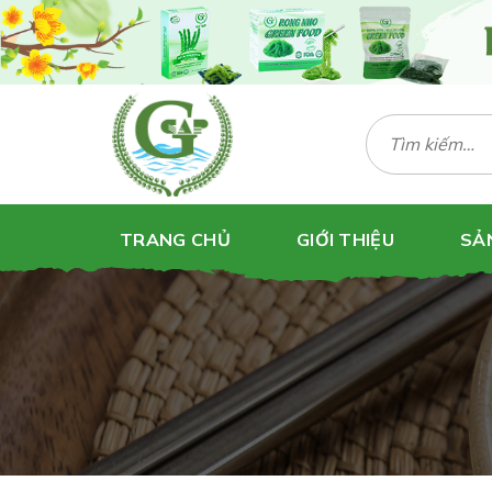
Bỏ
qua
nội
dung
Tìm
kiếm:
TRANG CHỦ
GIỚI THIỆU
SẢ