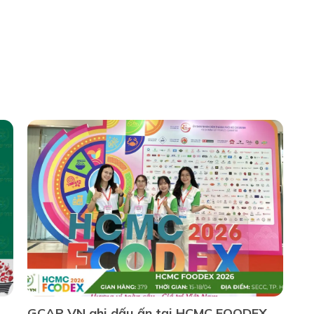
GCAP VN ghi dấu ấn tại HCMC FOODEX