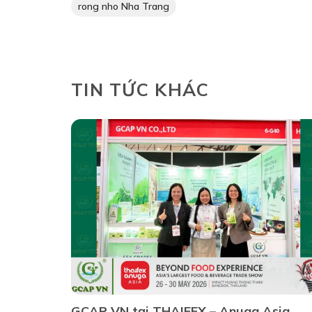
rong nho Nha Trang
TIN TỨC KHÁC
GCAP VN tại THAIFEX – Anuga Asia