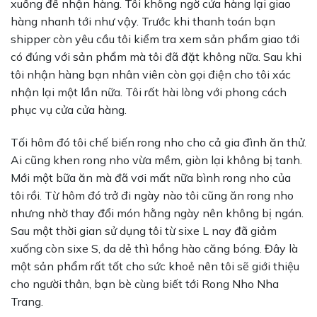
xuống để nhận hàng. Tôi không ngờ cửa hàng lại giao
hàng nhanh tới như vậy. Trước khi thanh toán bạn
shipper còn yêu cầu tôi kiểm tra xem sản phẩm giao tới
có đúng với sản phẩm mà tôi đã đặt không nữa. Sau khi
tôi nhận hàng bạn nhân viên còn gọi điện cho tôi xác
nhận lại một lần nữa. Tôi rất hài lòng với phong cách
phục vụ cửa cửa hàng.
Tối hôm đó tôi chế biến rong nho cho cả gia đình ăn thử.
Ai cũng khen rong nho vừa mềm, giòn lại không bị tanh.
Mới một bữa ăn mà đã vơi mất nữa bình rong nho của
tôi rồi. Từ hôm đó trở đi ngày nào tôi cũng ăn rong nho
nhưng nhờ thay đổi món hằng ngày nên không bị ngán.
Sau một thời gian sử dụng tôi từ sixe L nay đã giảm
xuống còn sixe S, da dẻ thì hồng hào căng bóng. Đây là
một sản phẩm rất tốt cho sức khoẻ nên tôi sẽ giới thiệu
cho người thân, bạn bè cùng biết tới Rong Nho Nha
Trang.