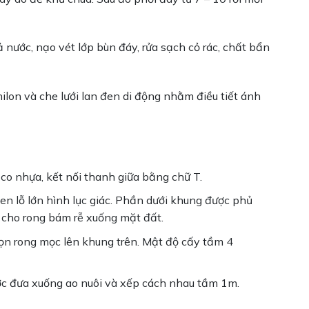
ả nước, nạo vét lớp bùn đáy, rửa sạch cỏ rác, chất bẩn
ilon và che lưới lan đen di động nhằm điều tiết ánh
o nhựa, kết nối thanh giữa bằng chữ T.
n lỗ lớn hình lục giác. Phần dưới khung được phủ
 cho rong bám rễ xuống mặt đất.
ọn rong mọc lên khung trên. Mật độ cấy tầm 4
ợc đưa xuống ao nuôi và xếp cách nhau tầm 1m.