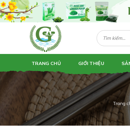
Bỏ
qua
nội
dung
Tìm
kiếm:
TRANG CHỦ
GIỚI THIỆU
SẢ
Trang c