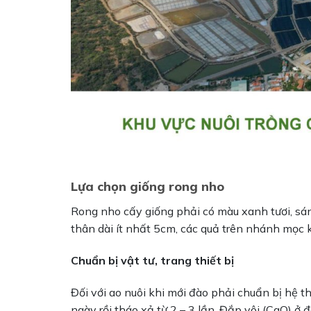
Lựa chọn giống rong nho
Rong nho cấy giống phải có màu xanh tươi, s
thân dài ít nhất 5cm, các quả trên nhánh mọc 
Chuẩn bị vật tư, trang thiết bị
Đối với ao nuôi khi mới đào phải chuẩn bị hệ 
ngày rồi tháo xả từ 2 – 3 lần. Đắp vôi (CaO) ở 