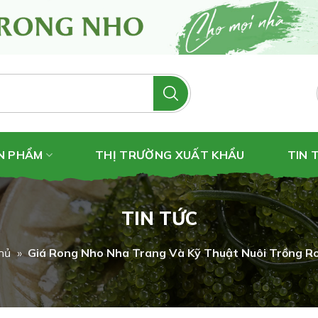
N PHẨM
THỊ TRƯỜNG XUẤT KHẨU
TIN 
TIN TỨC
hủ
»
Giá Rong Nho Nha Trang Và Kỹ Thuật Nuôi Trồng R