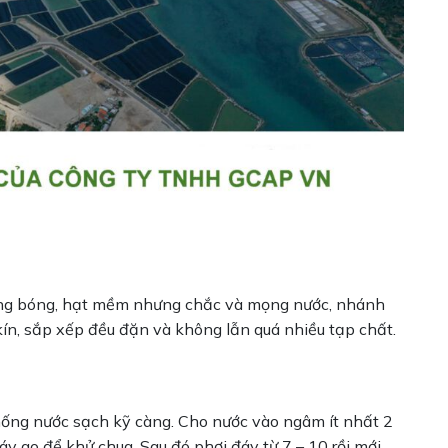
áng bóng, hạt mềm nhưng chắc và mọng nước, nhánh
kín, sắp xếp đều đặn và không lẫn quá nhiều tạp chất.
thống nước sạch kỹ càng. Cho nước vào ngâm ít nhất 2
đáy ao để khử chua. Sau đó phơi đáy từ 7 – 10 rồi mới