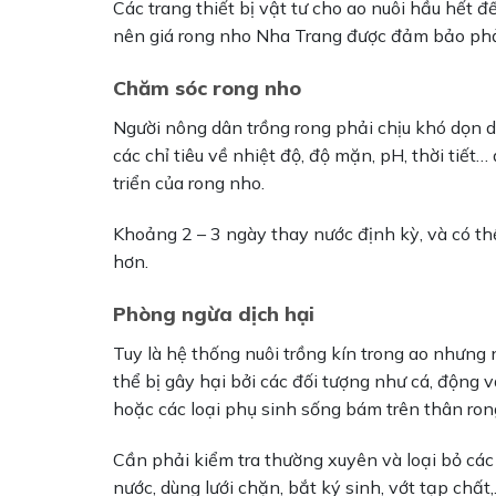
Các trang thiết bị vật tư cho ao nuôi hầu hết đế
nên giá rong nho Nha Trang được đảm bảo phải
Chăm sóc rong nho
Người nông dân trồng rong phải chịu khó dọn dẹ
các chỉ tiêu về nhiệt độ, độ mặn, pH, thời tiết…
triển của rong nho.
Khoảng 2 – 3 ngày thay nước định kỳ, và có t
hơn.
Phòng ngừa dịch hại
Tuy là hệ thống nuôi trồng kín trong ao nhưng 
thể bị gây hại bởi các đối tượng như cá, động vậ
hoặc các loại phụ sinh sống bám trên thân ron
Cần phải kiểm tra thường xuyên và loại bỏ các
nước, dùng lưới chặn, bắt ký sinh, vớt tạp chất