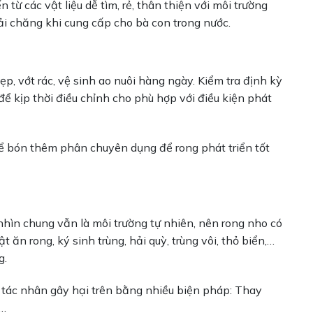
n từ các vật liệu dễ tìm, rẻ, thân thiện với môi trường
 chăng khi cung cấp cho bà con trong nước.
p, vớt rác, vệ sinh ao nuôi hàng ngày. Kiểm tra định kỳ
 để kịp thời điều chỉnh cho phù hợp với điều kiện phát
hể bón thêm phân chuyên dụng để rong phát triển tốt
nhìn chung vẫn là môi trường tự nhiên, nên rong nho có
t ăn rong, ký sinh trùng, hải quỳ, trùng vôi, thỏ biển,…
g.
 tác nhân gây hại trên bằng nhiều biện pháp: Thay
,…