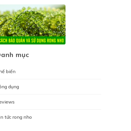
Danh mục
hế biến
ông dụng
eviews
in tức rong nho