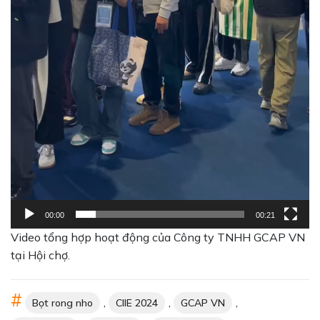
00:00
00:21
Video tổng hợp hoạt động của Công ty TNHH GCAP VN
tại Hội chợ.
,
,
,
Bọt rong nho
CIIE 2024
GCAP VN