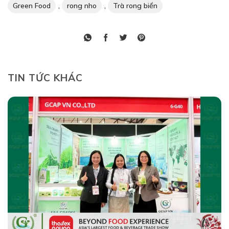
,
,
Green Food
rong nho
Trà rong biển
TIN TỨC KHÁC