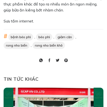
thực phẩm khác để tạo ra nhiều món ăn ngon miệng,
giúp bữa ăn kiêng bớt nhàm chán.
Sưu tầm internet.
,
,
,
bệnh béo phì
béo phì
giảm cân
,
rong nho biển
rong nho biển khô
TIN TỨC KHÁC