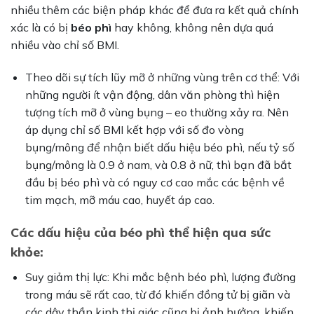
nhiều thêm các biện pháp khác để đưa ra kết quả chính
xác là có bị
béo phì
hay không, không nên dựa quá
nhiều vào chỉ số BMI.
Theo dõi sự tích lũy mỡ ở những vùng trên cơ thể: Với
những người ít vận động, dân văn phòng thì hiện
tượng tích mỡ ở vùng bụng – eo thường xảy ra. Nên
áp dụng chỉ số BMI kết hợp với số đo vòng
bụng/mông để nhận biết dấu hiệu béo phì, nếu tỷ số
bụng/mông là 0.9 ở nam, và 0.8 ở nữ, thì bạn đã bắt
đầu bị béo phì và có nguy cơ cao mắc các bệnh về
tim mạch, mỡ máu cao, huyết áp cao.
Các dấu hiệu của béo phì thể hiện qua sức
khỏe:
Suy giảm thị lực: Khi mắc bệnh béo phì, lượng đường
trong máu sẽ rất cao, từ đó khiến đồng tử bị giãn và
các dây thần kinh thị giác cũng bị ảnh hưởng, khiến