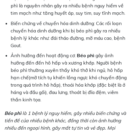
phì là nguyên nhân gây ra nhiều bệnh nguy hiểm về
tim mạch như: tăng huyết áp, suy tim, suy tĩnh mạch.
Biến chứng về chuyển hóa dinh dưỡng: Các rối loạn
chuyển hóa dinh dưỡng khi bị béo phì gây ra nhiều
bệnh lý khác như: đái tháo đường, mỡ máu cao, bệnh
Gout.
Ảnh hưởng đến hoạt động cơ:
Béo phì
gây ảnh
hưởng đến đến hô hấp và xương khớp. Người bệnh
béo phì thường xuyên thấy khó thở khi ngủ, hô hấp
hạn chế(mỡ tích tụ khiến lồng ngực khó chuyển động
trong quá trình hô hấp), thoái hóa khớp (đặc biệt là ở
háng và đầu gối), đau lưng, thoát bị đĩa đệm, viêm
thần kinh tọa.
Béo phì
là 1 bệnh lý nguy hiểm, gây nhiều biến chứng và
tiền đề của nhiều bệnh khác, đồng thời còn ảnh hưởng
nhiều đến ngoại hình, gây mất tự tin và vẻ đẹp. Mọi