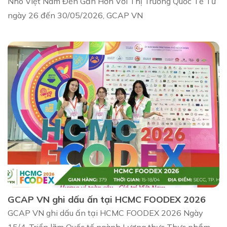
Nho Việt Nam Đến Gần Hơn Với Thị Trường Quốc Tế Từ
ngày 26 đến 30/05/2026, GCAP VN
GCAP VN ghi dấu ấn tại HCMC FOODEX 2026
GCAP VN ghi dấu ấn tại HCMC FOODEX 2026 Ngày