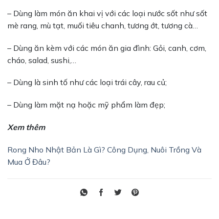
– Dùng làm món ăn khai vị với các loại nước sốt như sốt
mè rang, mù tạt, muối tiêu chanh, tương ớt, tương cà…
– Dùng ăn kèm với các món ăn gia đình: Gỏi, canh, cơm,
cháo, salad, sushi,…
– Dùng là sinh tố như các loại trái cây, rau củ;
– Dùng làm mặt nạ hoặc mỹ phẩm làm đẹp;
Xem thêm
Rong Nho Nhật Bản Là Gì? Công Dụng, Nuôi Trồng Và
Mua Ở Đâu?