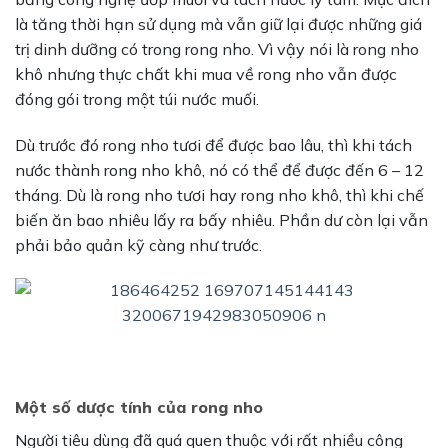
là tăng thời hạn sử dụng mà vẫn giữ lại được những giá
trị dinh dưỡng có trong rong nho. Vì vậy nói là rong nho
khô nhưng thực chất khi mua về rong nho vẫn được
đóng gói trong một túi nước muối.
Dù trước đó rong nho tươi để được bao lâu, thì khi tách
nước thành rong nho khô, nó có thể để được đến 6 – 12
tháng. Dù là rong nho tươi hay rong nho khô, thì khi chế
biến ăn bao nhiêu lấy ra bấy nhiêu. Phần dư còn lại vẫn
phải bảo quản kỹ càng như trước.
Một số dược tính của rong nho
Người tiêu dùng đã quá quen thuộc với rất nhiều công