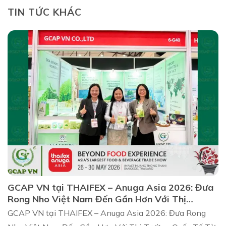
TIN TỨC KHÁC
GCAP VN tại THAIFEX – Anuga Asia 2026: Đưa
Rong Nho Việt Nam Đến Gần Hơn Với Thị
Trường Quốc Tế
GCAP VN tại THAIFEX – Anuga Asia 2026: Đưa Rong