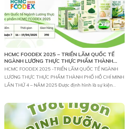
HCMC FOODEX 2025 – TRIỂN LÃM QUỐC TẾ
NGÀNH LƯƠNG THỰC THỰC PHẨM THÀNH
PHỐ HỒ CHÍ MINH LẦN THỨ 4 – NĂM 2025
HCMC FOODEX 2025 -TRIỂN LÃM QUỐC TẾ NGÀNH
LƯƠNG THỰC THỰC PHẨM THÀNH PHỐ HỒ CHÍ MINH
LẦN THỨ 4 – NĂM 2025 Được định hình là sự kiện
thương