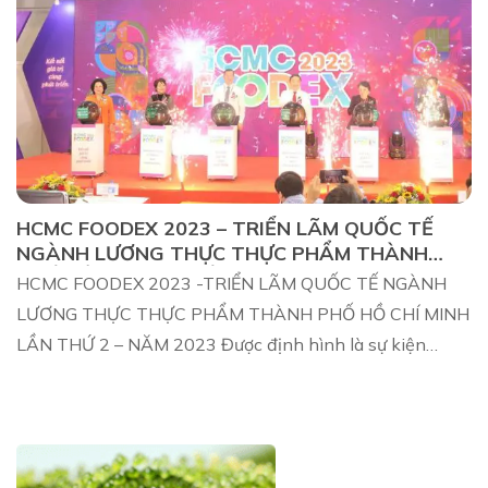
HCMC FOODEX 2023 – TRIỂN LÃM QUỐC TẾ
NGÀNH LƯƠNG THỰC THỰC PHẨM THÀNH
PHỐ HỒ CHÍ MINH LẦN THỨ 2 – NĂM 2023
HCMC FOODEX 2023 -TRIỂN LÃM QUỐC TẾ NGÀNH
LƯƠNG THỰC THỰC PHẨM THÀNH PHỐ HỒ CHÍ MINH
LẦN THỨ 2 – NĂM 2023 Được định hình là sự kiện
thương