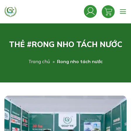
Bỏ
qua
nội
dung
THẺ #RONG NHO TÁCH NƯỚC
Trang chủ
»
Rong nho tách nước